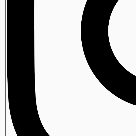
製造
水たねの素
包装寿司
寿司ロボ用 防曇フィルム
包装寿司
ミシン目付スパッシュフィルム
包装寿司
檜メニュー札
包装寿司
DX尺１長手盆