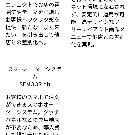
エフェクトでお店の雰
ネット環境に左右され
囲気やテーマを強調し
ず、安定的に運用が可
お客様へワクワク感を
能。高デザインなフ
提供！新たな「また来
リーレイアウト画像メ
たい」を引き出して他
ニューで他店との差別
店との差別化へ。
化を実現。
「より手軽に、より使いやすく」人手不足を助け
る使いやすい設計
スマホオーダーシステ
鈴茂器工のセルフオーダーシステムは、人手不足に悩む
ム
店舗の強い味方です。シンプルで直感的な操作性に加
SEMOOR bb
え、スタッフの負担を軽減する設計がされています。注
お客様のスマホで注文
文管理が簡単で、短時間での習得が可能。これにより、
ができるスマホオー
スタッフの業務効率が向上し、サービスの質を維持しな
ダーシステム。タッチ
がら、店舗運営の安定化を図ります。
パネルなどの専用端末
が不要なため、導入費
用も維持費用も低コス