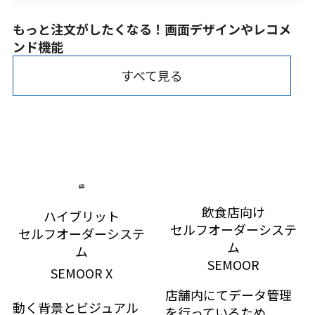
もっと注文がしたくなる！画面デザインやレコメ
ンド機能
すべて見る
鈴茂器工のセルフオーダーシステムは、魅力的な画面デ
ザインと高度なレコメンド機能を搭載しています。これ
により、お客様の興味を引きつけ、自然に追加注文を促
進。さらに、システムは顧客の好みや購入履歴をもと
に、最適なメニューを提案することで、売上アップに直
結します。直感的な操作感と視覚的な訴求力で、お客様
単価の向上を実現します。
飲食店向け
ハイブリット
セルフオーダーシステ
セルフオーダーシステ
ム
ム
SEMOOR
SEMOOR X
店舗内にてデータ管理
動く背景とビジュアル
を行っているため、