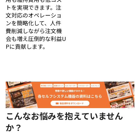
トを実現できます。注
文対応のオペレーショ
ンを簡略化して、人件
費削減しながら注文機
会も増え圧倒的な利益U
Pに貢献します。
様々なシステム・機能と連動でき、店舗のシステム
こんなお悩みを抱えていません
をワンストップで対応可能
か？
鈴茂器工のセルフオーダーシステムは、キッチンモニ
ターや在庫管理システムなど、多様なシステムとの連動