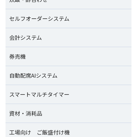
ご飯盛付けロボット Fuwarica
SVR-NVG
シャリ玉ロボット+シャリ玉移載装置
GST-MRA
SSN-KTA+TRS-JLA
汎用おむすび成形機
セルフオーダーシステム
炊飯・酢合わせ一覧
シート出しのり巻きロボット
MOS-FMC
ご飯盛付けロボット Fuwarica
SVR-NVG-SS
シャリ玉ロボット+軍艦巻き装置
GST-HMA
酢合わせ機 シャリッカー
会計システム
セルフオーダーシステム一覧
SSN-KTA+SCG-JLA
「Fuwarica GST-RRA」用おむすびオプション
MCR-ASB
のり巻きカッター
RRA-TOA
ご飯盛付けロボット Fuwarica
SVC-ATD
SEMOOR X
券売機
マジレジ
上出し式シャリ玉ロボット
GST-FBB
小型酢合わせ機 シャリッカー
SSN-UJA
「Fuwarica GST-FBB」用おむすびオプション
MCR-SSC-J
のり巻きロールパック機
FBB-TOA
SEMOOR
Visレジ
自動配席AIシステム
SEMOOR券売機
ご飯盛付けロボット Fuwarica
ZNS-FRA
シャリ玉成形皿盛付け機
GST-FBC
ライステクノプロダクト
SDU-JLA/JRA
卓上手押し成形機
SEMOOR bb
業務用自動洗米機
マジレジ券売機
スマートマルチタイマー
ARESEA
THS-DRA
RM-401A
ご飯盛付けロボット Fuwarica
寿司包装機
GST-FBB-TA
資材・消耗品
naviCook
PGS-SNB
袋開口機
ライステクノプロダクト
FHB-SHC
業務用自動洗米機
Fuwaricaシリーズ
RM-601D
寿司・おむすび兼用 お櫃型ロボット
工場向け ご飯盛付け機
資材・消耗品一覧
補助ホッパー