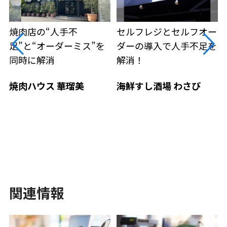
焼肉店の“人手不
セルフレジとセルフオー
足”と“オーダーミス”を
ダーの導入で人手不足を
同時に解消
解消！
焼肉ハウス 華瑠美
海鮮すし酒場 わさび
関連情報