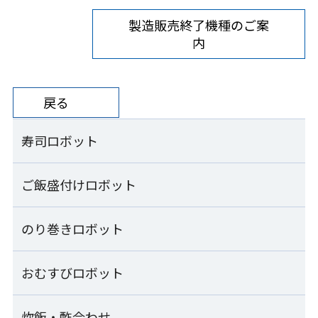
製造販売終了機種のご案
内
戻る
寿司ロボット
ご飯盛付けロボット
寿司ロボット一覧
コンパクトシャリ玉ロボット
のり巻きロボット
ご飯盛付けロボット一覧
S-Cube SCB-CPA
ご飯盛付けロボット Fuwarica
おむすびロボット
のり巻きロボット一覧
シャリ玉ロボット
GST-RRA
SSN-KTA
のり巻きロボット
炊飯・酢合わせ
おむすびロボット一覧