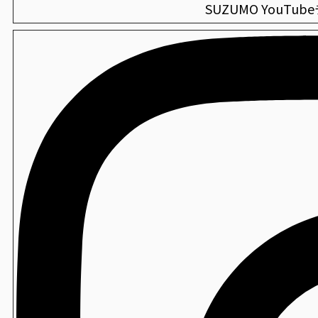
SUZUMO YouTu
MCR-ASB
衛生
薬用CWハンド泡せっけん
海外仕様機：小型酢合わせ機 シャリッカー
MCR-SSC
衛生
虫ピタ虫V（捕虫器）
海外仕様機：ご飯盛付けロボット Fuwarica
GST-FBB
衛生
エンボス手袋
海外仕様機：「Fuwarica GST-FBB」用おむすびオプ
FBB-TOA
製造
ベーカリー用袋
海外仕様機：卓上手押し成形機
THS-DRA
製造
おにぎり袋
製造
Newソフトン/ソフトンSA