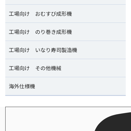
SSG-GTO
パナソニック
炊飯
工場向け おむすび成形機
工場向け ご飯盛付け機一覧
業務用IHジャー炊飯器
押し寿司ハンドプレス機
シャリボックス
SR-PGC54/SR-PGC54A
OSN-HPA
計量器付マルチご飯盛付け容器供給ライン ESM_SERIE
工場向け のり巻き成形機
工場向け おむすび成形機一覧
製造
シャリトレー
計量器付ご飯盛付け機
シートおむすび製造ライン
工場向け いなり寿司製造機
工場向け のり巻き成形機一覧
ESM-KMA
ESS-AMB
製造
シャリ玉トレー/本体蓋兼用シャリ玉トレー
連続のり巻き成形ライン
工場向け その他機械
工場向け いなり寿司製造機一覧
計量器付マルチご飯盛付け容器供給ライン
おむすび成形機
SVR-SAE-S
ESM-SLB
ENF-MOA
炊飯
いなり寿司製造機
海外仕様機
工場向け その他機械一覧
ライスキーパーEX/ライスキーパー
連続のり巻き成形ライン
FIS-SND
計量器付マルチご飯盛付け機
おむすび成形包装ライン
SVR-SAE-W
ESM-RSB
ENF-MOA+ESS-PNC
単独ホグシリフター
海外仕様機一覧
炊飯
いなり寿司製造機
ZHL-MFA
エスワン
連続のり巻き成形ライン
FIW-SNC
ご飯計量盛付け機
汎用おむすび成形機
SVR-SAE-S25
海外仕様機：裏巻きロボット
ESK-BLC
MOS-FMC
シャリ玉量産機
SVR-BXA
炊飯