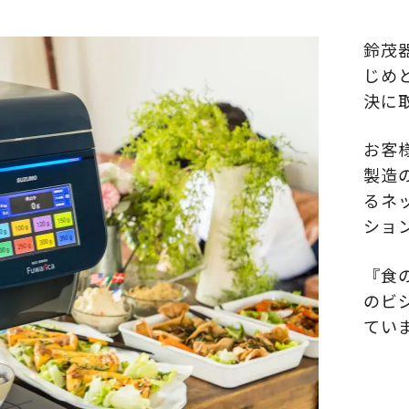
鈴茂
じめ
決に
お客
製造
るネ
ショ
『食
のビ
ていま