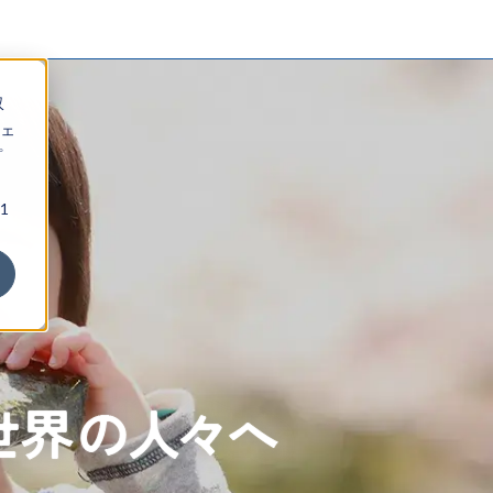
収
ェ
プ
1