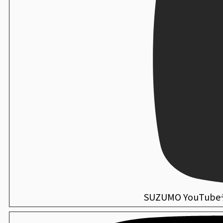
SVR-NXA
炊飯
亜細亜エンジニアリング
ZOS-FTB
シャリネット
計量器付連続のり巻き成形ライン
いなり揚げ供給機
直巻のり付機
SVR-SAE-W50
FFX-05DF1
海外仕様機：シート出しのり巻きロボット
NOR-ULA
おはぎ玉定量分割機
SVR-NYA
炊飯
OHG-FMA
エースキャリー
量産自動のり巻きカッター
SVC-MPC
海外仕様機：のり巻きカッター
ライスプレート成形機
SVC-ATC
衛生
REN-RPA
セハノール78
手巻き寿司包装機
PNR-SVC
海外仕様機：シャリ玉ロボット
華手巻き寿司製造機
SSN-JLX
衛生
FVR-MSA
セハノール SS-1 NV63
手巻き寿司包装機
PNR-SVC+PNR-TRA
海外仕様機：寿司・おむすび兼用 お櫃型ロボット
SSG-SCS
衛生
ミラキープAg+
海外仕様機：酢合わせ機 シャリッカー
SUZUMO YouTu
MCR-ASB
衛生
薬用CWハンド泡せっけん