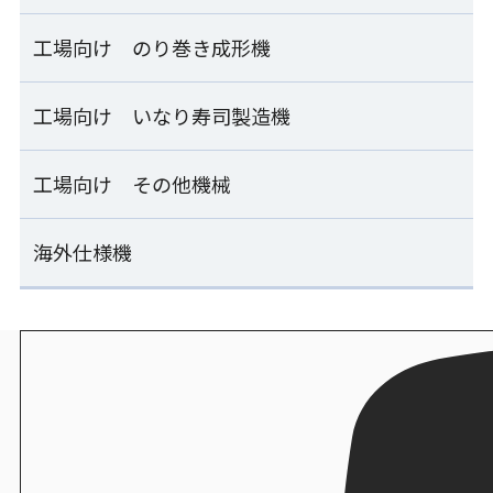
SR-PGC54/SR-PGC54A
OSN-HPA
計量器付マルチご飯盛付け容器供給ライン ESM_SERIE
工場向け のり巻き成形機
工場向け おむすび成形機一覧
製造
シャリトレー
計量器付ご飯盛付け機
シートおむすび製造ライン
工場向け いなり寿司製造機
工場向け のり巻き成形機一覧
ESM-KMA
ESS-AMB
製造
シャリ玉トレー/本体蓋兼用シャリ玉トレー
連続のり巻き成形ライン
工場向け その他機械
工場向け いなり寿司製造機一覧
計量器付マルチご飯盛付け容器供給ライン
おむすび成形機
SVR-SAE-S
ESM-SLB
ENF-MOA
炊飯
いなり寿司製造機
海外仕様機
工場向け その他機械一覧
ライスキーパーEX/ライスキーパー
連続のり巻き成形ライン
FIS-SND
計量器付マルチご飯盛付け機
おむすび成形包装ライン
SVR-SAE-W
ESM-RSB
ENF-MOA+ESS-PNC
単独ホグシリフター
海外仕様機一覧
炊飯
いなり寿司製造機
ZHL-MFA
エスワン
連続のり巻き成形ライン
FIW-SNC
ご飯計量盛付け機
汎用おむすび成形機
SVR-SAE-S25
海外仕様機：裏巻きロボット
ESK-BLC
MOS-FMC
シャリ玉量産機
SVR-BXA
炊飯
いなり寿司製造機
STF-MFA
オリジナル合わせ酢 コロネード
連続のり巻き成形+移載+包装ライン
FIW-FIA
ご飯計量盛付け俵成形ライン
直巻おむすび包装機
SVR-SAE-S25+PNR-TRA+PNR-SVC
海外仕様機：のり巻きロボット
ESK-BLC+BTR-MLC
PNR-DLA
卓上押し寿司機