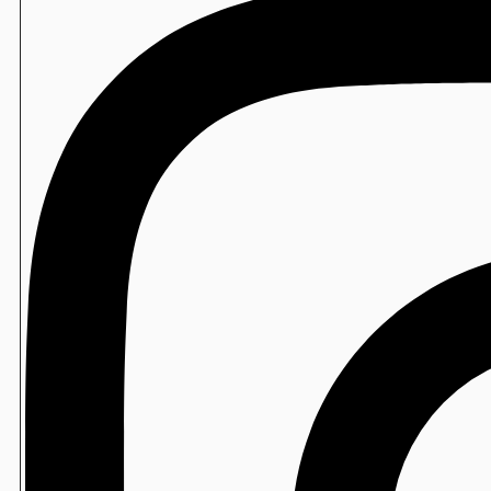
海外仕様機：小型酢合わせ機 シャリッカー
MCR-SSC
衛生
虫ピタ虫V（捕虫器）
海外仕様機：ご飯盛付けロボット Fuwarica
GST-FBB
衛生
エンボス手袋
海外仕様機：「Fuwarica GST-FBB」用おむすびオプ
FBB-TOA
製造
ベーカリー用袋
海外仕様機：卓上手押し成形機
THS-DRA
製造
おにぎり袋
製造
Newソフトン/ソフトンSA
製造