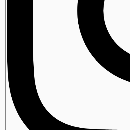
水たねの素
包装寿司
寿司ロボ用 防曇フィルム
包装寿司
ミシン目付スパッシュフィルム
包装寿司
檜メニュー札
包装寿司
DX尺１長手盆
包装寿司
創華盆