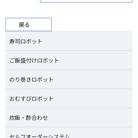
戻る
寿司ロボット
ご飯盛付けロボット
寿司ロボット一覧
コンパクトシャリ玉ロボット
のり巻きロボット
ご飯盛付けロボット一覧
S-Cube SCB-CPA
ご飯盛付けロボット Fuwarica
おむすびロボット
のり巻きロボット一覧
シャリ玉ロボット
GST-RRA
SSN-KTA
のり巻きロボット
炊飯・酢合わせ
おむすびロボット一覧
ご飯盛付けロボット Fuwarica
SVR-NVG
シャリ玉ロボット+シャリ玉移載装置
GST-MRA
SSN-KTA+TRS-JLA
汎用おむすび成形機
セルフオーダーシステム
炊飯・酢合わせ一覧