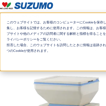
TOP
製品の特長
製品動画
仕様
このウェブサイトでは、お客様のコンピューターにCookieを保存
見積もり・デモのご希望はこちら
集し、お客様を記憶するために使用されます。この情報は、お客様
ブサイトや他のメディアの訪問者に関する解析と指標を得ることを目
トップ
製品情報
海外仕様機
ライバシーポリシーをご覧ください。
拒否した場合、このウェブサイトを訪問したときに情報は追跡され
海外仕様機：シート出しのり巻きロボット SVR-N
つのCookieが使用されます。
YA