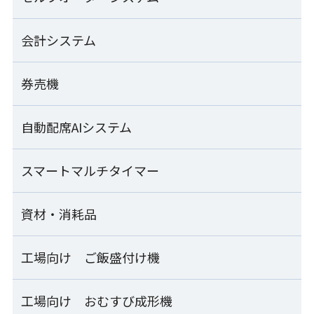
シート出しのり巻きロボット
MOS-FMC
ご飯盛付けロボット Fuwarica
SVR-NVG-SS
シャリ玉ロボット+軍艦巻き装置
GST-HMA
酢合わせ機 シャリッカー
会計システム
セルフオーダーシステム一覧
SSN-KTA+SCG-JLA
「Fuwarica GST-RRA」用おむすびオプション
MCR-ASB
のり巻きカッター
RRA-TOA
ご飯盛付けロボット Fuwarica
SVC-ATD
SEMOOR X
券売機
マジレジ
上出し式シャリ玉ロボット
GST-FBB
小型酢合わせ機 シャリッカー
SSN-UJA
「Fuwarica GST-FBB」用おむすびオプション
MCR-SSC-J
のり巻きロールパック機
FBB-TOA
SEMOOR
Visレジ
自動配席AIシステム
SEMOOR券売機
ご飯盛付けロボット Fuwarica
ZNS-FRA
シャリ玉成形皿盛付け機
GST-FBC
ライステクノプロダクト
SDU-JLA/JRA
卓上手押し成形機
SEMOOR bb
業務用自動洗米機
マジレジ券売機
スマートマルチタイマー
ARESEA
THS-DRA
RM-401A
ご飯盛付けロボット Fuwarica
寿司包装機
GST-FBB-TA
資材・消耗品
naviCook
PGS-SNB
袋開口機
ライステクノプロダクト
FHB-SHC
業務用自動洗米機
Fuwaricaシリーズ
RM-601D
寿司・おむすび兼用 お櫃型ロボット
工場向け ご飯盛付け機
資材・消耗品一覧
補助ホッパー
SSG-GTO
パナソニック
炊飯
工場向け おむすび成形機
工場向け ご飯盛付け機一覧
業務用IHジャー炊飯器
押し寿司ハンドプレス機
シャリボックス