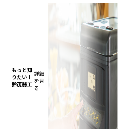
もっと知
詳細
りたい！
を見
鈴茂器工
る