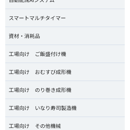
ご飯盛付けロボット Fuwarica
ZNS-FRA
シャリ玉成形皿盛付け機
GST-FBC
ライステクノプロダクト
SDU-JLA/JRA
卓上手押し成形機
SEMOOR bb
業務用自動洗米機
マジレジ券売機
スマートマルチタイマー
ARESEA
THS-DRA
RM-401A
ご飯盛付けロボット Fuwarica
寿司包装機
GST-FBB-TA
資材・消耗品
naviCook
PGS-SNB
袋開口機
ライステクノプロダクト
FHB-SHC
業務用自動洗米機
Fuwaricaシリーズ
RM-601D
寿司・おむすび兼用 お櫃型ロボット
工場向け ご飯盛付け機
資材・消耗品一覧
補助ホッパー
SSG-GTO
パナソニック
炊飯
工場向け おむすび成形機
工場向け ご飯盛付け機一覧
業務用IHジャー炊飯器
押し寿司ハンドプレス機
シャリボックス
SR-PGC54/SR-PGC54A
OSN-HPA
計量器付マルチご飯盛付け容器供給ライン ESM_SERIE
工場向け のり巻き成形機
工場向け おむすび成形機一覧
製造
シャリトレー
計量器付ご飯盛付け機
シートおむすび製造ライン
工場向け いなり寿司製造機
工場向け のり巻き成形機一覧
ESM-KMA
ESS-AMB
製造
シャリ玉トレー/本体蓋兼用シャリ玉トレー
連続のり巻き成形ライン
工場向け その他機械
工場向け いなり寿司製造機一覧
計量器付マルチご飯盛付け容器供給ライン
おむすび成形機