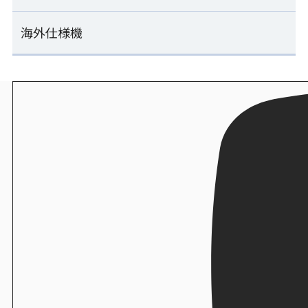
SVR-SAE-S
ESM-SLB
ENF-MOA
炊飯
いなり寿司製造機
海外仕様機
工場向け その他機械一覧
ライスキーパーEX/ライスキーパー
連続のり巻き成形ライン
FIS-SND
計量器付マルチご飯盛付け機
おむすび成形包装ライン
SVR-SAE-W
ESM-RSB
ENF-MOA+ESS-PNC
単独ホグシリフター
海外仕様機一覧
炊飯
いなり寿司製造機
ZHL-MFA
エスワン
連続のり巻き成形ライン
FIW-SNC
ご飯計量盛付け機
汎用おむすび成形機
SVR-SAE-S25
海外仕様機：裏巻きロボット
ESK-BLC
MOS-FMC
シャリ玉量産機
SVR-BXA
炊飯
いなり寿司製造機
STF-MFA
オリジナル合わせ酢 コロネード
連続のり巻き成形+移載+包装ライン
FIW-FIA
ご飯計量盛付け俵成形ライン
直巻おむすび包装機
SVR-SAE-S25+PNR-TRA+PNR-SVC
海外仕様機：のり巻きロボット
ESK-BLC+BTR-MLC
PNR-DLA
卓上押し寿司機
SVR-NXA
炊飯
亜細亜エンジニアリング
ZOS-FTB
シャリネット
計量器付連続のり巻き成形ライン
いなり揚げ供給機
直巻のり付機
SVR-SAE-W50
FFX-05DF1
海外仕様機：シート出しのり巻きロボット
NOR-ULA
おはぎ玉定量分割機
SVR-NYA
炊飯
OHG-FMA
エースキャリー
量産自動のり巻きカッター
SVC-MPC
海外仕様機：のり巻きカッター
ライスプレート成形機
SVC-ATC
衛生
REN-RPA