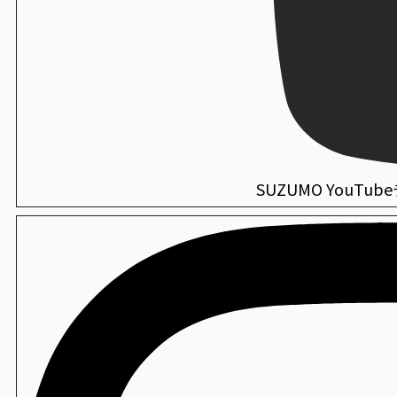
セハノール78
手巻き寿司包装機
PNR-SVC
海外仕様機：シャリ玉ロボット
華手巻き寿司製造機
SSN-JLX
衛生
FVR-MSA
セハノール SS-1 NV63
手巻き寿司包装機
PNR-SVC+PNR-TRA
海外仕様機：寿司・おむすび兼用 お櫃型ロボット
SSG-SCS
衛生
ミラキープAg+
海外仕様機：酢合わせ機 シャリッカー
SUZUMO YouTu
MCR-ASB
衛生
薬用CWハンド泡せっけん
海外仕様機：小型酢合わせ機 シャリッカー
MCR-SSC
衛生
虫ピタ虫V（捕虫器）
海外仕様機：ご飯盛付けロボット Fuwarica
GST-FBB
衛生
エンボス手袋
海外仕様機：「Fuwarica GST-FBB」用おむすびオプ