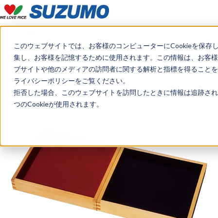
TOP
仕様
関連製品
このウェブサイトでは、お客様のコンピューターにCookieを保存
見積もり・デモのご希望はこちら
集し、お客様を記憶するために使用されます。この情報は、お客様
ブサイトや他のメディアの訪問者に関する解析と指標を得ることを目
トップ
製品情報
資材・消耗品
創華盆
ライバシーポリシーをご覧ください。
拒否した場合、このウェブサイトを訪問したときに情報は追跡され
つのCookieが使用されます。