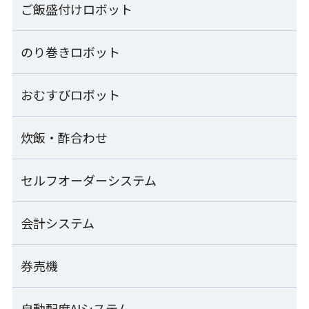
ご飯盛付けロボット
寿司ロボット一覧
コンパクトシャリ玉ロボット
のり巻きロボット
ご飯盛付けロボット一覧
S-Cube SCB-CPA
ご飯盛付けロボット Fuwarica
おむすびロボット
のり巻きロボット一覧
シャリ玉ロボット
GST-RRA
SSN-KTA
のり巻きロボット
炊飯・酢合わせ
おむすびロボット一覧
ご飯盛付けロボット Fuwarica
SVR-NVG
シャリ玉ロボット+シャリ玉移載装置
GST-MRA
SSN-KTA+TRS-JLA
汎用おむすび成形機
セルフオーダーシステム
炊飯・酢合わせ一覧
シート出しのり巻きロボット
MOS-FMC
ご飯盛付けロボット Fuwarica
SVR-NVG-SS
シャリ玉ロボット+軍艦巻き装置
GST-HMA
酢合わせ機 シャリッカー
会計システム
セルフオーダーシステム一覧
SSN-KTA+SCG-JLA
「Fuwarica GST-RRA」用おむすびオプション
MCR-ASB
のり巻きカッター
RRA-TOA
ご飯盛付けロボット Fuwarica
SVC-ATD
SEMOOR X
券売機
マジレジ
上出し式シャリ玉ロボット
GST-FBB
小型酢合わせ機 シャリッカー
SSN-UJA
「Fuwarica GST-FBB」用おむすびオプション
MCR-SSC-J
のり巻きロールパック機
FBB-TOA
SEMOOR
Visレジ
自動配席AIシステム
SEMOOR券売機