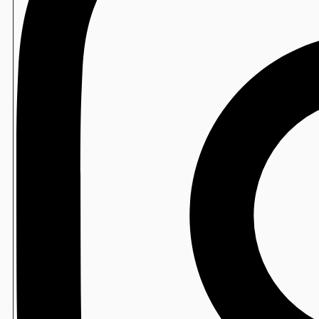
FBB-TOA
製造
ベーカリー用袋
海外仕様機：卓上手押し成形機
THS-DRA
製造
おにぎり袋
製造
Newソフトン/ソフトンSA
製造
水たねの素
包装寿司
寿司ロボ用 防曇フィルム
包装寿司
ミシン目付スパッシュフィルム