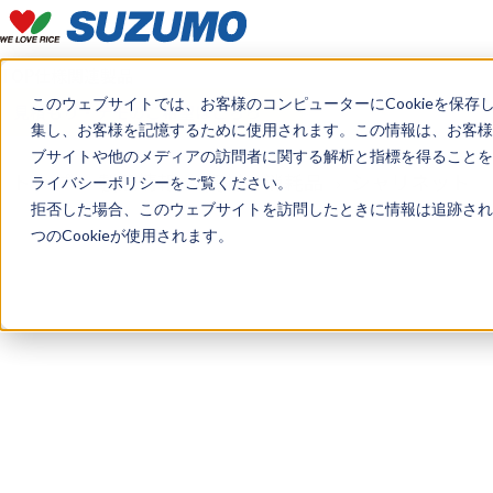
TOP
仕様
関連製品
このウェブサイトでは、お客様のコンピューターにCookieを保存
見積もり・デモのご希望はこちら
集し、お客様を記憶するために使用されます。この情報は、お客様
ブサイトや他のメディアの訪問者に関する解析と指標を得ることを目
トップ
製品情報
資材・消耗品
シャリネット
ライバシーポリシーをご覧ください。
拒否した場合、このウェブサイトを訪問したときに情報は追跡され
つのCookieが使用されます。