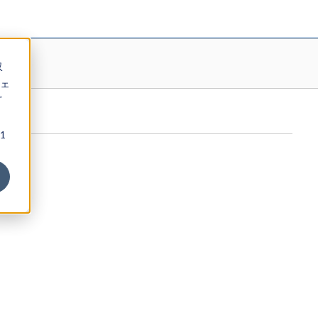
収
ェ
プ
1