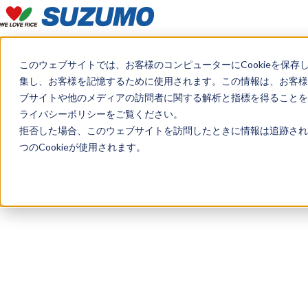
TOP
仕様
関連製品
このウェブサイトでは、お客様のコンピューターにCookieを保存
見積もり・デモのご希望はこちら
集し、お客様を記憶するために使用されます。この情報は、お客様
ブサイトや他のメディアの訪問者に関する解析と指標を得ることを目
トップ
製品情報
資材・消耗品
シャリ玉トレー
ライバシーポリシーをご覧ください。
拒否した場合、このウェブサイトを訪問したときに情報は追跡され
つのCookieが使用されます。