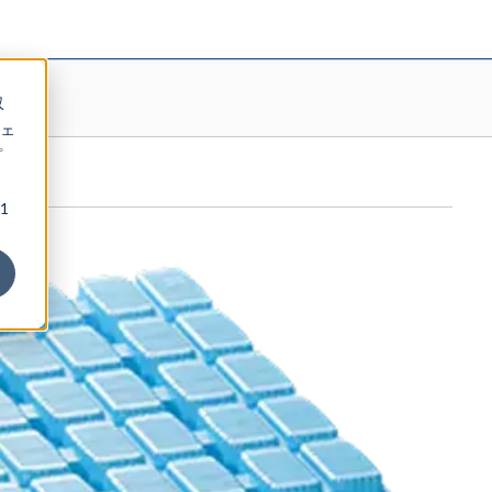
収
ェ
プ
1