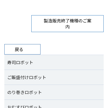
製造販売終了機種のご案
内
戻る
寿司ロボット
ご飯盛付けロボット
寿司ロボット一覧
コンパクトシャリ玉ロボット
のり巻きロボット
ご飯盛付けロボット一覧
S-Cube SCB-CPA
ご飯盛付けロボット Fuwarica
おむすびロボット
のり巻きロボット一覧