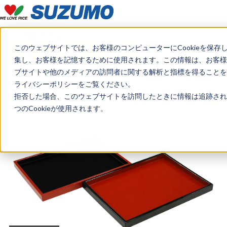
TOP
仕様
関連製品
このウェブサイトでは、お客様のコンピューターにCookieを保存
見積もり・デモのご希望はこちら
集し、お客様を記憶するために使用されます。この情報は、お客様
ブサイトや他のメディアの訪問者に関する解析と指標を得ることを目
トップ
製品情報
資材・消耗品
ライバシーポリシーをご覧ください。
拒否した場合、このウェブサイトを訪問したときに情報は追跡され
DX尺１長手盆
つのCookieが使用されます。