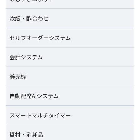
シャリ玉ロボット
GST-RRA
SSN-KTA
のり巻きロボット
炊飯・酢合わせ
おむすびロボット一覧
ご飯盛付けロボット Fuwarica
SVR-NVG
シャリ玉ロボット+シャリ玉移載装置
GST-MRA
SSN-KTA+TRS-JLA
汎用おむすび成形機
セルフオーダーシステム
炊飯・酢合わせ一覧
シート出しのり巻きロボット
MOS-FMC
ご飯盛付けロボット Fuwarica
SVR-NVG-SS
シャリ玉ロボット+軍艦巻き装置
GST-HMA
酢合わせ機 シャリッカー
会計システム
セルフオーダーシステム一覧
SSN-KTA+SCG-JLA
「Fuwarica GST-RRA」用おむすびオプション
MCR-ASB
のり巻きカッター
RRA-TOA
ご飯盛付けロボット Fuwarica
SVC-ATD
SEMOOR X
券売機
マジレジ
上出し式シャリ玉ロボット
GST-FBB
小型酢合わせ機 シャリッカー
SSN-UJA
「Fuwarica GST-FBB」用おむすびオプション
MCR-SSC-J
のり巻きロールパック機
FBB-TOA
SEMOOR
Visレジ
自動配席AIシステム
SEMOOR券売機
ご飯盛付けロボット Fuwarica
ZNS-FRA
シャリ玉成形皿盛付け機
GST-FBC
ライステクノプロダクト
SDU-JLA/JRA
卓上手押し成形機
SEMOOR bb
業務用自動洗米機
マジレジ券売機
スマートマルチタイマー
ARESEA
THS-DRA
RM-401A
ご飯盛付けロボット Fuwarica
寿司包装機
GST-FBB-TA
資材・消耗品
naviCook
PGS-SNB
袋開口機
ライステクノプロダクト