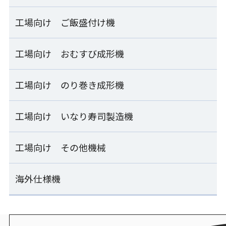
FHB-SHC
業務用自動洗米機
Fuwaricaシリーズ
RM-601D
寿司・おむすび兼用 お櫃型ロボット
工場向け ご飯盛付け機
資材・消耗品一覧
補助ホッパー
SSG-GTO
パナソニック
炊飯
工場向け おむすび成形機
工場向け ご飯盛付け機一覧
業務用IHジャー炊飯器
押し寿司ハンドプレス機
シャリボックス
SR-PGC54/SR-PGC54A
OSN-HPA
計量器付マルチご飯盛付け容器供給ライン ESM_SERIE
工場向け のり巻き成形機
工場向け おむすび成形機一覧
製造
シャリトレー
計量器付ご飯盛付け機
シートおむすび製造ライン
工場向け いなり寿司製造機
工場向け のり巻き成形機一覧
ESM-KMA
ESS-AMB
製造
シャリ玉トレー/本体蓋兼用シャリ玉トレー
連続のり巻き成形ライン
工場向け その他機械
工場向け いなり寿司製造機一覧
計量器付マルチご飯盛付け容器供給ライン
おむすび成形機
SVR-SAE-S
ESM-SLB
ENF-MOA
炊飯
いなり寿司製造機
海外仕様機
工場向け その他機械一覧
ライスキーパーEX/ライスキーパー
連続のり巻き成形ライン
FIS-SND
計量器付マルチご飯盛付け機
おむすび成形包装ライン
SVR-SAE-W
ESM-RSB
ENF-MOA+ESS-PNC
単独ホグシリフター
海外仕様機一覧
炊飯
いなり寿司製造機
ZHL-MFA
エスワン
連続のり巻き成形ライン