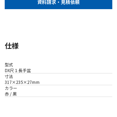
資料請求・見積依頼
仕様
型式
DX尺１長手盆
寸法
317×235×27mm
カラー
赤 / 黒