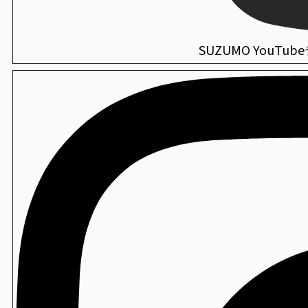
衛生
ミラキープAg+
海外仕様機：酢合わせ機 シャリッカー
SUZUMO YouTu
MCR-ASB
衛生
薬用CWハンド泡せっけん
海外仕様機：小型酢合わせ機 シャリッカー
MCR-SSC
衛生
虫ピタ虫V（捕虫器）
海外仕様機：ご飯盛付けロボット Fuwarica
GST-FBB
衛生
エンボス手袋
海外仕様機：「Fuwarica GST-FBB」用おむすびオプ
FBB-TOA
製造
ベーカリー用袋
海外仕様機：卓上手押し成形機
THS-DRA
製造
おにぎり袋