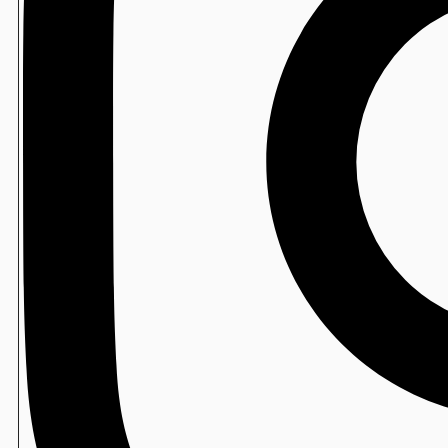
製造
Newソフトン/ソフトンSA
製造
水たねの素
包装寿司
寿司ロボ用 防曇フィルム
包装寿司
ミシン目付スパッシュフィルム
包装寿司
檜メニュー札
包装寿司