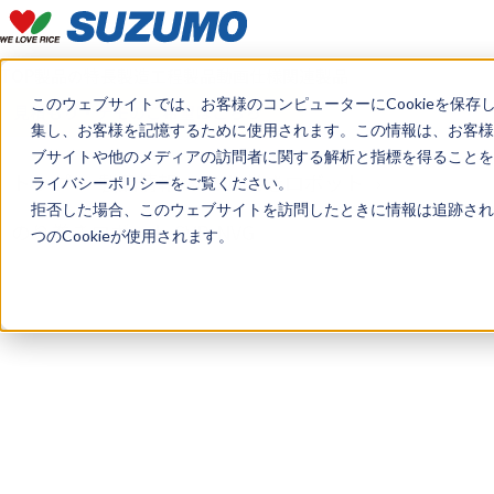
TOP
製品の特長
製造工程
製品動画
仕様
関連製品
このウェブサイトでは、お客様のコンピューターにCookieを保存
見積もり・デモのご希望はこちら
集し、お客様を記憶するために使用されます。この情報は、お客様
ブサイトや他のメディアの訪問者に関する解析と指標を得ることを目
トップ
製品情報
のり巻きロボット
ライバシーポリシーをご覧ください。
拒否した場合、このウェブサイトを訪問したときに情報は追跡され
のり巻きロボット SVR-NVG
つのCookieが使用されます。