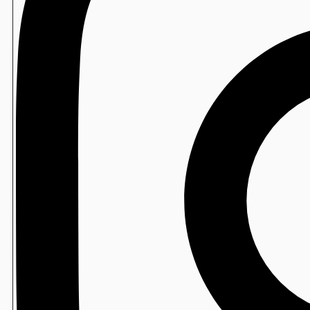
製造
ベーカリー用袋
海外仕様機：卓上手押し成形機
THS-DRA
製造
おにぎり袋
製造
Newソフトン/ソフトンSA
製造
水たねの素
包装寿司
寿司ロボ用 防曇フィルム
包装寿司
ミシン目付スパッシュフィルム