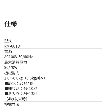
仕様
型式
RM-601D
電源
AC100V 50/60Hz
最大消費電力
80/70W
機械能力
1.0〜6.0kg（0.5kg刻み）
■節水：3分44秒
■味わい：4分10秒
■念入り：5分13秒
（4kg洗米時）
機械寸法