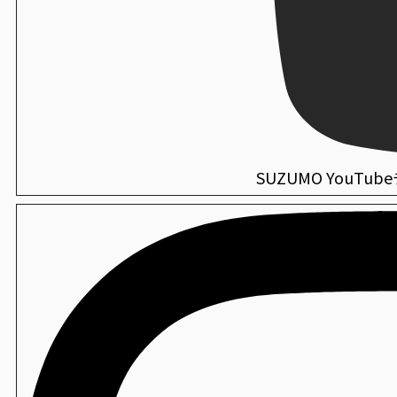
PNR-SVC
海外仕様機：シャリ玉ロボット
華手巻き寿司製造機
SSN-JLX
衛生
FVR-MSA
セハノール SS-1 NV63
手巻き寿司包装機
PNR-SVC+PNR-TRA
海外仕様機：寿司・おむすび兼用 お櫃型ロボット
SSG-SCS
衛生
ミラキープAg+
海外仕様機：酢合わせ機 シャリッカー
SUZUMO YouTu
MCR-ASB
衛生
薬用CWハンド泡せっけん
海外仕様機：小型酢合わせ機 シャリッカー
MCR-SSC
衛生
虫ピタ虫V（捕虫器）
海外仕様機：ご飯盛付けロボット Fuwarica
GST-FBB
衛生
エンボス手袋
海外仕様機：「Fuwarica GST-FBB」用おむすびオプ
FBB-TOA