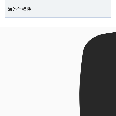
ESM-SLB
ENF-MOA
炊飯
いなり寿司製造機
海外仕様機
工場向け その他機械一覧
ライスキーパーEX/ライスキーパー
連続のり巻き成形ライン
FIS-SND
計量器付マルチご飯盛付け機
おむすび成形包装ライン
SVR-SAE-W
ESM-RSB
ENF-MOA+ESS-PNC
単独ホグシリフター
海外仕様機一覧
炊飯
いなり寿司製造機
ZHL-MFA
エスワン
連続のり巻き成形ライン
FIW-SNC
ご飯計量盛付け機
汎用おむすび成形機
SVR-SAE-S25
海外仕様機：裏巻きロボット
ESK-BLC
MOS-FMC
シャリ玉量産機
SVR-BXA
炊飯
いなり寿司製造機
STF-MFA
オリジナル合わせ酢 コロネード
連続のり巻き成形+移載+包装ライン
FIW-FIA
ご飯計量盛付け俵成形ライン
直巻おむすび包装機
SVR-SAE-S25+PNR-TRA+PNR-SVC
海外仕様機：のり巻きロボット
ESK-BLC+BTR-MLC
PNR-DLA
卓上押し寿司機
SVR-NXA
炊飯
亜細亜エンジニアリング
ZOS-FTB
シャリネット
計量器付連続のり巻き成形ライン
いなり揚げ供給機
直巻のり付機
SVR-SAE-W50
FFX-05DF1
海外仕様機：シート出しのり巻きロボット
NOR-ULA
おはぎ玉定量分割機
SVR-NYA
炊飯
OHG-FMA
エースキャリー
量産自動のり巻きカッター
SVC-MPC
海外仕様機：のり巻きカッター
ライスプレート成形機
SVC-ATC
衛生
REN-RPA
セハノール78
手巻き寿司包装機