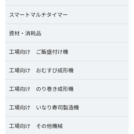
シャリ玉成形皿盛付け機
GST-FBC
ライステクノプロダクト
SDU-JLA/JRA
卓上手押し成形機
SEMOOR bb
業務用自動洗米機
マジレジ券売機
スマートマルチタイマー
ARESEA
THS-DRA
RM-401A
ご飯盛付けロボット Fuwarica
寿司包装機
GST-FBB-TA
資材・消耗品
naviCook
PGS-SNB
袋開口機
ライステクノプロダクト
FHB-SHC
業務用自動洗米機
Fuwaricaシリーズ
RM-601D
寿司・おむすび兼用 お櫃型ロボット
工場向け ご飯盛付け機
資材・消耗品一覧
補助ホッパー
SSG-GTO
パナソニック
炊飯
工場向け おむすび成形機
工場向け ご飯盛付け機一覧
業務用IHジャー炊飯器
押し寿司ハンドプレス機
シャリボックス
SR-PGC54/SR-PGC54A
OSN-HPA
計量器付マルチご飯盛付け容器供給ライン ESM_SERIE
工場向け のり巻き成形機
工場向け おむすび成形機一覧
製造
シャリトレー
計量器付ご飯盛付け機
シートおむすび製造ライン
工場向け いなり寿司製造機
工場向け のり巻き成形機一覧
ESM-KMA
ESS-AMB
製造
シャリ玉トレー/本体蓋兼用シャリ玉トレー
連続のり巻き成形ライン
工場向け その他機械
工場向け いなり寿司製造機一覧
計量器付マルチご飯盛付け容器供給ライン
おむすび成形機
SVR-SAE-S