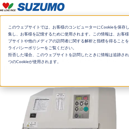
TOP
製品の特長
仕様
関連製品
このウェブサイトでは、お客様のコンピューターにCookieを保存
見積もり・デモのご希望はこちら
集し、お客様を記憶するために使用されます。この情報は、お客様
ブサイトや他のメディアの訪問者に関する解析と指標を得ることを目
トップ
製品情報
炊飯・酢合わせ
ライバシーポリシーをご覧ください。
拒否した場合、このウェブサイトを訪問したときに情報は追跡され
ライステクノプロダクト 業務用自動洗米機 RM-60
つのCookieが使用されます。
1D