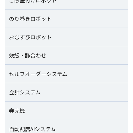
コンパクトシャリ玉ロボット
のり巻きロボット
ご飯盛付けロボット一覧
S-Cube SCB-CPA
ご飯盛付けロボット Fuwarica
おむすびロボット
のり巻きロボット一覧
シャリ玉ロボット
GST-RRA
SSN-KTA
のり巻きロボット
炊飯・酢合わせ
おむすびロボット一覧
ご飯盛付けロボット Fuwarica
SVR-NVG
シャリ玉ロボット+シャリ玉移載装置
GST-MRA
SSN-KTA+TRS-JLA
汎用おむすび成形機
セルフオーダーシステム
炊飯・酢合わせ一覧
シート出しのり巻きロボット
MOS-FMC
ご飯盛付けロボット Fuwarica
SVR-NVG-SS
シャリ玉ロボット+軍艦巻き装置
GST-HMA
酢合わせ機 シャリッカー
会計システム
セルフオーダーシステム一覧
SSN-KTA+SCG-JLA
「Fuwarica GST-RRA」用おむすびオプション
MCR-ASB
のり巻きカッター
RRA-TOA
ご飯盛付けロボット Fuwarica
SVC-ATD
SEMOOR X
券売機
マジレジ
上出し式シャリ玉ロボット
GST-FBB
小型酢合わせ機 シャリッカー
SSN-UJA
「Fuwarica GST-FBB」用おむすびオプション
MCR-SSC-J
のり巻きロールパック機
FBB-TOA
SEMOOR
Visレジ
自動配席AIシステム
SEMOOR券売機
ご飯盛付けロボット Fuwarica
ZNS-FRA