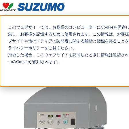
TOP
製品の特長
仕様
関連製品
このウェブサイトでは、お客様のコンピューターにCookieを保存
見積もり・デモのご希望はこちら
集し、お客様を記憶するために使用されます。この情報は、お客様
ブサイトや他のメディアの訪問者に関する解析と指標を得ることを目
トップ
製品情報
炊飯・酢合わせ
ライバシーポリシーをご覧ください。
拒否した場合、このウェブサイトを訪問したときに情報は追跡され
ライステクノプロダクト 業務用自動洗米機 RM-40
つのCookieが使用されます。
1A