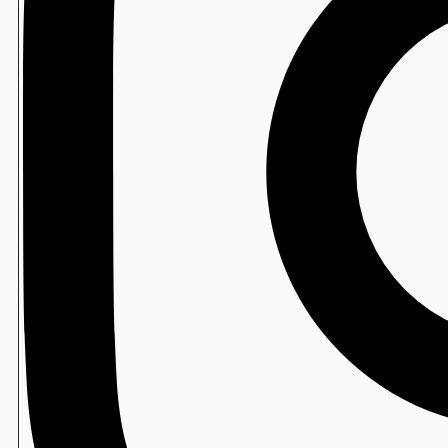
製造
Newソフトン/ソフトンSA
製造
水たねの素
包装寿司
寿司ロボ用 防曇フィルム
包装寿司
ミシン目付スパッシュフィルム
包装寿司
檜メニュー札
包装寿司