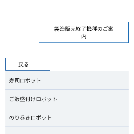
製造販売終了機種のご案
内
戻る
寿司ロボット
ご飯盛付けロボット
寿司ロボット一覧
コンパクトシャリ玉ロボット
のり巻きロボット
ご飯盛付けロボット一覧
S-Cube SCB-CPA