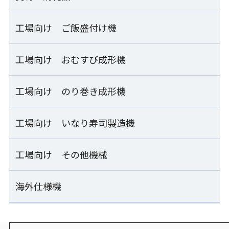
ライステクノプロダクト
FHB-SHC
業務用自動洗米機
Fuwaricaシリーズ
RM-601D
寿司・おむすび兼用 お櫃型ロボット
工場向け ご飯盛付け機
資材・消耗品一覧
補助ホッパー
SSG-GTO
パナソニック
炊飯
工場向け おむすび成形機
工場向け ご飯盛付け機一覧
業務用IHジャー炊飯器
押し寿司ハンドプレス機
シャリボックス
SR-PGC54/SR-PGC54A
OSN-HPA
計量器付マルチご飯盛付け容器供給ライン ESM_SERIE
工場向け のり巻き成形機
工場向け おむすび成形機一覧
製造
シャリトレー
計量器付ご飯盛付け機
シートおむすび製造ライン
工場向け いなり寿司製造機
工場向け のり巻き成形機一覧
ESM-KMA
ESS-AMB
製造
シャリ玉トレー/本体蓋兼用シャリ玉トレー
連続のり巻き成形ライン
工場向け その他機械
工場向け いなり寿司製造機一覧
計量器付マルチご飯盛付け容器供給ライン
おむすび成形機
SVR-SAE-S
ESM-SLB
ENF-MOA
炊飯
いなり寿司製造機
海外仕様機
工場向け その他機械一覧
ライスキーパーEX/ライスキーパー
連続のり巻き成形ライン
FIS-SND
計量器付マルチご飯盛付け機
おむすび成形包装ライン
SVR-SAE-W
ESM-RSB
ENF-MOA+ESS-PNC
単独ホグシリフター
海外仕様機一覧
炊飯
いなり寿司製造機
ZHL-MFA