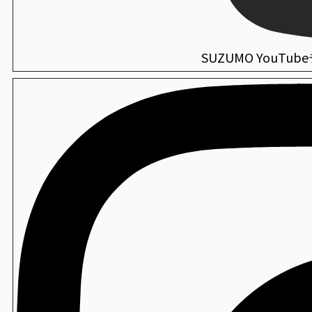
SSG-SCS
衛生
ミラキープAg+
海外仕様機：酢合わせ機 シャリッカー
SUZUMO YouTu
MCR-ASB
衛生
薬用CWハンド泡せっけん
海外仕様機：小型酢合わせ機 シャリッカー
MCR-SSC
衛生
虫ピタ虫V（捕虫器）
海外仕様機：ご飯盛付けロボット Fuwarica
GST-FBB
衛生
エンボス手袋
海外仕様機：「Fuwarica GST-FBB」用おむすびオプ
FBB-TOA
製造
ベーカリー用袋
海外仕様機：卓上手押し成形機
THS-DRA
製造
おにぎり袋