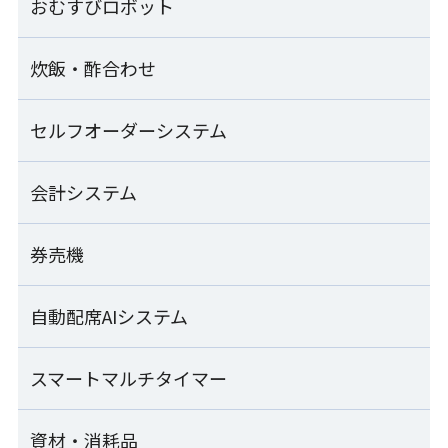
ご飯盛付けロボット Fuwarica
おむすびロボット
のり巻きロボット一覧
シャリ玉ロボット
GST-RRA
SSN-KTA
のり巻きロボット
炊飯・酢合わせ
おむすびロボット一覧
ご飯盛付けロボット Fuwarica
SVR-NVG
シャリ玉ロボット+シャリ玉移載装置
GST-MRA
SSN-KTA+TRS-JLA
汎用おむすび成形機
セルフオーダーシステム
炊飯・酢合わせ一覧
シート出しのり巻きロボット
MOS-FMC
ご飯盛付けロボット Fuwarica
SVR-NVG-SS
シャリ玉ロボット+軍艦巻き装置
GST-HMA
酢合わせ機 シャリッカー
会計システム
セルフオーダーシステム一覧
SSN-KTA+SCG-JLA
「Fuwarica GST-RRA」用おむすびオプション
MCR-ASB
のり巻きカッター
RRA-TOA
ご飯盛付けロボット Fuwarica
SVC-ATD
SEMOOR X
券売機
マジレジ
上出し式シャリ玉ロボット
GST-FBB
小型酢合わせ機 シャリッカー
SSN-UJA
「Fuwarica GST-FBB」用おむすびオプション
MCR-SSC-J
のり巻きロールパック機
FBB-TOA
SEMOOR
Visレジ
自動配席AIシステム
SEMOOR券売機
ご飯盛付けロボット Fuwarica
ZNS-FRA
シャリ玉成形皿盛付け機
GST-FBC
ライステクノプロダクト
SDU-JLA/JRA
卓上手押し成形機
SEMOOR bb
業務用自動洗米機
マジレジ券売機
スマートマルチタイマー
ARESEA
THS-DRA
RM-401A
ご飯盛付けロボット Fuwarica
寿司包装機
GST-FBB-TA
資材・消耗品
naviCook
PGS-SNB
袋開口機