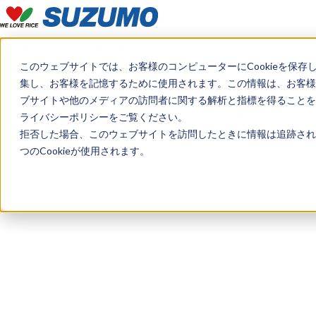
TOP
製品の特長
仕様
関連製品
このウェブサイトでは、お客様のコンピューターにCookieを保存
見積もり・デモのご希望はこちら
集し、お客様を記憶するために使用されます。この情報は、お客様
ブサイトや他のメディアの訪問者に関する解析と指標を得ることを目
トップ
製品情報
工場向け その他機械
ライバシーポリシーをご覧ください。
拒否した場合、このウェブサイトを訪問したときに情報は追跡され
おはぎ玉定量分割機 OHG-FMA
つのCookieが使用されます。