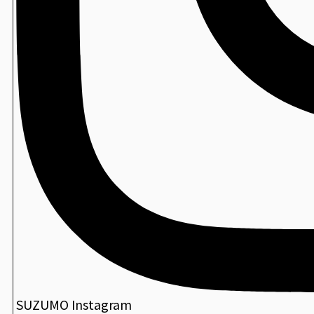
包装寿司
ミシン目付スパッシュフィルム
包装寿司
檜メニュー札
包装寿司
DX尺１長手盆
包装寿司
創華盆
SUZUMO Instagram