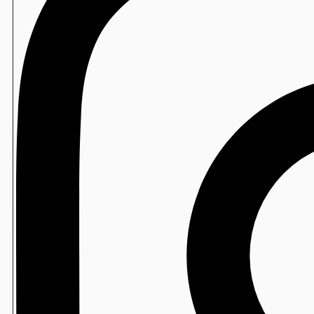
エンボス手袋
海外仕様機：「Fuwarica GST-FBB」用おむすびオプ
FBB-TOA
製造
ベーカリー用袋
海外仕様機：卓上手押し成形機
THS-DRA
製造
おにぎり袋
製造
Newソフトン/ソフトンSA
製造
水たねの素
包装寿司
寿司ロボ用 防曇フィルム