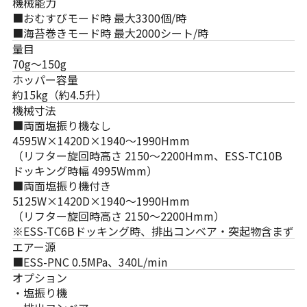
機械能力
■おむすびモード時 最大3300個/時
■海苔巻きモード時 最大2000シート/時
量目
70g～150g
ホッパー容量
約15kg（約4.5升）
機械寸法
■両面塩振り機なし
4595W×1420D×1940〜1990Hmm
（リフター旋回時高さ 2150〜2200Hmm、ESS-TC10B
ドッキング時幅 4995Wmm）
■両面塩振り機付き
5125W×1420D×1940〜1990Hmm
（リフター旋回時高さ 2150〜2200Hmm）
※ESS-TC6Bドッキング時、排出コンベア・突起物含まず
エアー源
■ESS-PNC 0.5MPa、340L/min
オプション
・塩振り機