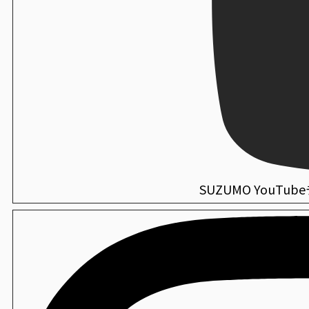
SVC-MPC
海外仕様機：のり巻きカッター
ライスプレート成形機
SVC-ATC
衛生
REN-RPA
セハノール78
手巻き寿司包装機
PNR-SVC
海外仕様機：シャリ玉ロボット
華手巻き寿司製造機
SSN-JLX
衛生
FVR-MSA
セハノール SS-1 NV63
手巻き寿司包装機
PNR-SVC+PNR-TRA
海外仕様機：寿司・おむすび兼用 お櫃型ロボット
SSG-SCS
衛生
ミラキープAg+
海外仕様機：酢合わせ機 シャリッカー
SUZUMO YouTu
MCR-ASB
衛生
薬用CWハンド泡せっけん
海外仕様機：小型酢合わせ機 シャリッカー
MCR-SSC
衛生
虫ピタ虫V（捕虫器）
海外仕様機：ご飯盛付けロボット Fuwarica
GST-FBB
衛生