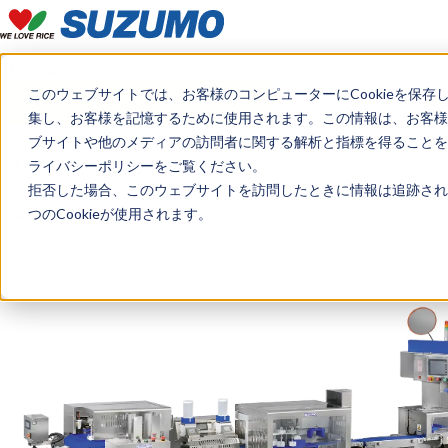
TOP
製品の特長
仕様
関連製品
このウェブサイトでは、お客様のコンピューターにCookieを保存
見積もり・デモのご希望はこちら
集し、お客様を記憶するために使用されます。この情報は、お客様
ブサイトや他のメディアの訪問者に関する解析と指標を得ることを目
トップ
製品情報
ライバシーポリシーをご覧ください。
拒否した場合、このウェブサイトを訪問したときに情報は追跡され
工場向け おむすび成形機
つのCookieが使用されます。
シートおむすび製造ライン ESS-AMB