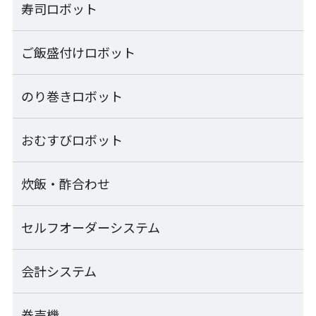
寿司ロボット
ご飯盛付けロボット
寿司ロボット一覧
コンパクトシャリ玉ロボット
のり巻きロボット
ご飯盛付けロボット一覧
S-Cube SCB-CPA
ご飯盛付けロボット Fuwarica
おむすびロボット
のり巻きロボット一覧
シャリ玉ロボット
GST-RRA
SSN-KTA
のり巻きロボット
炊飯・酢合わせ
おむすびロボット一覧
ご飯盛付けロボット Fuwarica
SVR-NVG
シャリ玉ロボット+シャリ玉移載装置
GST-MRA
SSN-KTA+TRS-JLA
汎用おむすび成形機
セルフオーダーシステム
炊飯・酢合わせ一覧
シート出しのり巻きロボット
MOS-FMC
ご飯盛付けロボット Fuwarica
SVR-NVG-SS
シャリ玉ロボット+軍艦巻き装置
GST-HMA
酢合わせ機 シャリッカー
会計システム
セルフオーダーシステム一覧
SSN-KTA+SCG-JLA
「Fuwarica GST-RRA」用おむすびオプション
MCR-ASB
のり巻きカッター
RRA-TOA
ご飯盛付けロボット Fuwarica
SVC-ATD
SEMOOR X
券売機
マジレジ