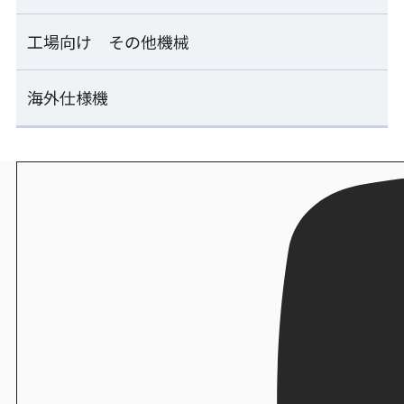
ESS-AMB
製造
シャリ玉トレー/本体蓋兼用シャリ玉トレー
連続のり巻き成形ライン
工場向け その他機械
工場向け いなり寿司製造機一覧
計量器付マルチご飯盛付け容器供給ライン
おむすび成形機
SVR-SAE-S
ESM-SLB
ENF-MOA
炊飯
いなり寿司製造機
海外仕様機
工場向け その他機械一覧
ライスキーパーEX/ライスキーパー
連続のり巻き成形ライン
FIS-SND
計量器付マルチご飯盛付け機
おむすび成形包装ライン
SVR-SAE-W
ESM-RSB
ENF-MOA+ESS-PNC
単独ホグシリフター
海外仕様機一覧
炊飯
いなり寿司製造機
ZHL-MFA
エスワン
連続のり巻き成形ライン
FIW-SNC
ご飯計量盛付け機
汎用おむすび成形機
SVR-SAE-S25
海外仕様機：裏巻きロボット
ESK-BLC
MOS-FMC
シャリ玉量産機
SVR-BXA
炊飯
いなり寿司製造機
STF-MFA
オリジナル合わせ酢 コロネード
連続のり巻き成形+移載+包装ライン
FIW-FIA
ご飯計量盛付け俵成形ライン
直巻おむすび包装機
SVR-SAE-S25+PNR-TRA+PNR-SVC
海外仕様機：のり巻きロボット
ESK-BLC+BTR-MLC
PNR-DLA
卓上押し寿司機
SVR-NXA
炊飯
亜細亜エンジニアリング
ZOS-FTB
シャリネット
計量器付連続のり巻き成形ライン
いなり揚げ供給機
直巻のり付機
SVR-SAE-W50
FFX-05DF1
海外仕様機：シート出しのり巻きロボット
NOR-ULA
おはぎ玉定量分割機
SVR-NYA
炊飯
OHG-FMA
エースキャリー
量産自動のり巻きカッター