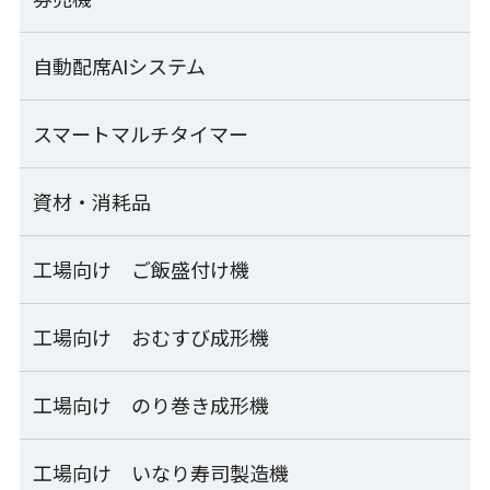
上出し式シャリ玉ロボット
GST-FBB
小型酢合わせ機 シャリッカー
SSN-UJA
「Fuwarica GST-FBB」用おむすびオプション
MCR-SSC-J
のり巻きロールパック機
FBB-TOA
SEMOOR
Visレジ
自動配席AIシステム
SEMOOR券売機
ご飯盛付けロボット Fuwarica
ZNS-FRA
シャリ玉成形皿盛付け機
GST-FBC
ライステクノプロダクト
SDU-JLA/JRA
卓上手押し成形機
SEMOOR bb
業務用自動洗米機
マジレジ券売機
スマートマルチタイマー
ARESEA
THS-DRA
RM-401A
ご飯盛付けロボット Fuwarica
寿司包装機
GST-FBB-TA
資材・消耗品
naviCook
PGS-SNB
袋開口機
ライステクノプロダクト
FHB-SHC
業務用自動洗米機
Fuwaricaシリーズ
RM-601D
寿司・おむすび兼用 お櫃型ロボット
工場向け ご飯盛付け機
資材・消耗品一覧
補助ホッパー
SSG-GTO
パナソニック
炊飯
工場向け おむすび成形機
工場向け ご飯盛付け機一覧
業務用IHジャー炊飯器
押し寿司ハンドプレス機
シャリボックス
SR-PGC54/SR-PGC54A
OSN-HPA
計量器付マルチご飯盛付け容器供給ライン ESM_SERIE
工場向け のり巻き成形機
工場向け おむすび成形機一覧
製造
シャリトレー
計量器付ご飯盛付け機
シートおむすび製造ライン
工場向け いなり寿司製造機
工場向け のり巻き成形機一覧
ESM-KMA