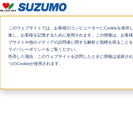
TOP
製品の特長
製品動画
仕様
このウェブサイトでは、お客様のコンピューターにCookieを保存
見積もり・デモのご希望はこちら
集し、お客様を記憶するために使用されます。この情報は、お客様
ブサイトや他のメディアの訪問者に関する解析と指標を得ることを目
トップ
製品情報
海外仕様機
ライバシーポリシーをご覧ください。
拒否した場合、このウェブサイトを訪問したときに情報は追跡され
海外仕様機： ご飯盛付けロボット Fuwarica GST-
つのCookieが使用されます。
FBB