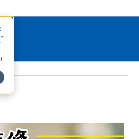
収
ェ
プ
1