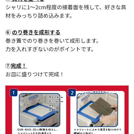
シャリに1～2cm程度の接着面を残して、好きな具
材をみっちり詰め込みます。
⑥
のり巻きを成形する
巻き簀でのり巻きを巻いて成形します。
力を入れすぎないのがポイントです。
⑦
完成！
お皿に盛りつけて完成！