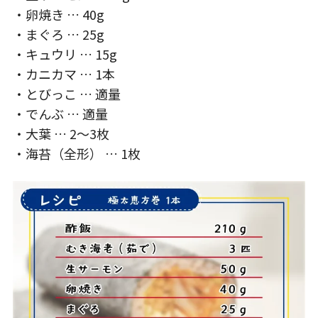
・卵焼き … 40g
・まぐろ … 25g
・キュウリ … 15g
・カニカマ … 1本
・とびっこ … 適量
・でんぶ … 適量
・大葉 … 2～3枚
・海苔（全形） … 1枚