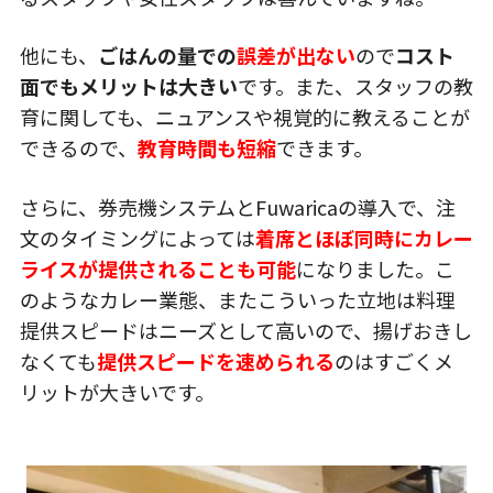
他にも、
ごはんの量での
誤差が出ない
ので
コスト
面でもメリットは大きい
です。また、スタッフの教
育に関しても、ニュアンスや視覚的に教えることが
できるので、
教育時間も短縮
できます。
さらに、券売機システムとFuwaricaの導入で、注
文のタイミングによっては
着席とほぼ同時にカレー
ライスが提供されることも可能
になりました。こ
のようなカレー業態、またこういった立地は料理
提供スピードはニーズとして高いので、揚げおきし
なくても
提供スピードを速められる
のはすごくメ
リットが大きいです。