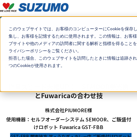
このウェブサイトでは、お客様のコンピューターにCookieを保存
Testimonials
集し、お客様を記憶するために使用されます。この情報は、お客様
お客様事例
ブサイトや他のメディアの訪問者に関する解析と指標を得ることを目
ライバシーポリシーをご覧ください。
拒否した場合、このウェブサイトを訪問したときに情報は追跡され
つのCookieが使用されます。
トップ
お客様事例
作業スピード大幅UP！ SEMOOR券売機
とFuwaricaの合わせ技
株式会社PIUMORE様
使用機器：セルフオーダーシステム SEMOOR、ご飯盛付
けロボット Fuwarica GST-FBB
GST-FBB
関東地方
丼・うなぎ・カレー店
ご飯盛付けロボット