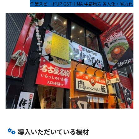
作業スピードUP
GST-HMA
中部地方
省人化・省力化
導入いただいている機材