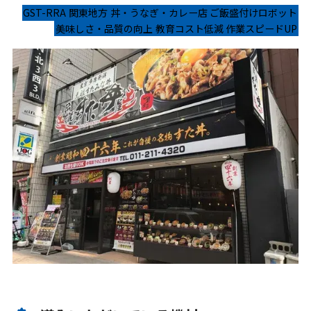
GST-RRA
関東地方
丼・うなぎ・カレー店
ご飯盛付けロボット
美味しさ・品質の向上
教育コスト低減
作業スピードUP