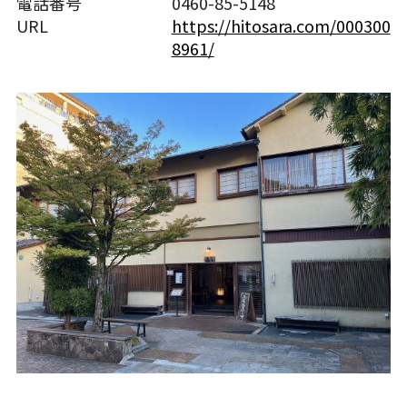
電話番号
0460-85-5148
URL
https://hitosara.com/000300
8961/