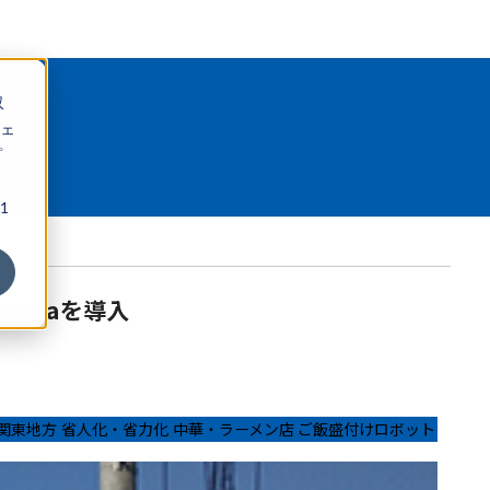
収
ェ
プ
1
ricaを導入
関東地方
省人化・省力化
中華・ラーメン店
ご飯盛付けロボット