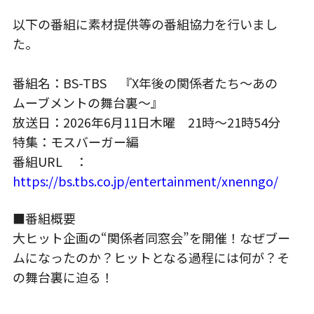
以下の番組に素材提供等の番組協力を行いまし
た。
番組名：
BS-TBS
『
X
年後の関係者たち〜あの
ムーブメントの舞台裏〜』
放送日：2026年
6
月
11
日木曜
21
時〜
21
時
54
分
特集：モスバーガー編
番組
URL
：
https://bs.tbs.co.jp/entertainment/xnenngo/
■番組概要
大ヒット企画の“関係者同窓会”を開催！なぜブー
ムになったのか？ヒットとなる過程には何が？そ
の舞台裏に迫る！