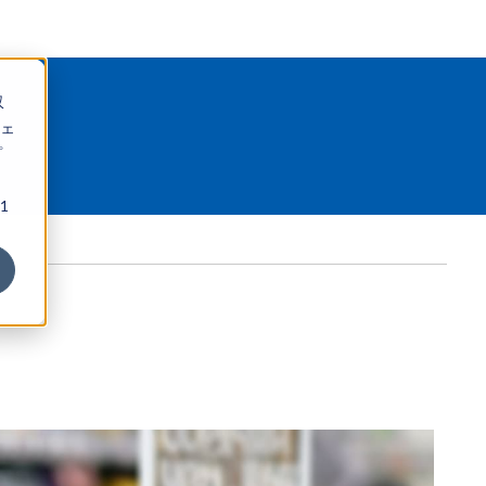
収
ェ
プ
1